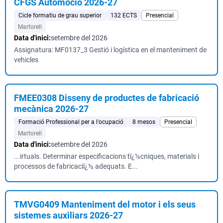
CFGS Automoció 2026-27
Cicle formatiu de grau superior
132 ECTS
Presencial
Martorell
Data d'inici:
setembre del 2026
Assignatura: MF0137_3 Gestió i logística en el manteniment de
vehicles
FMEE0308 Disseny de productes de fabricació
mecànica 2026-27
Formació Professional per a l'ocupació
8 mesos
Presencial
Martorell
Data d'inici:
setembre del 2026
...irtuals. Determinar especificacions tï¿½cniques, materials i
processos de fabricaciï¿½ adequats. E...
TMVG0409 Manteniment del motor i els seus
sistemes auxiliars 2026-27