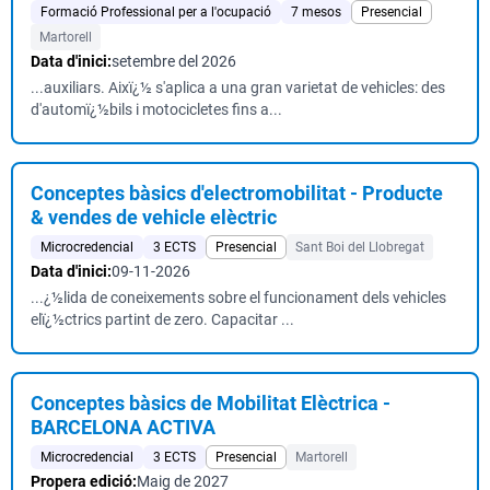
Formació Professional per a l'ocupació
7 mesos
Presencial
Martorell
Data d'inici:
setembre del 2026
...auxiliars. Aixï¿½ s'aplica a una gran varietat de vehicles: des
d'automï¿½bils i motocicletes fins a...
Conceptes bàsics d'electromobilitat - Producte
& vendes de vehicle elèctric
Microcredencial
3 ECTS
Presencial
Sant Boi del Llobregat
Data d'inici:
09-11-2026
...¿½lida de coneixements sobre el funcionament dels vehicles
elï¿½ctrics partint de zero. Capacitar ...
Conceptes bàsics de Mobilitat Elèctrica -
BARCELONA ACTIVA
Microcredencial
3 ECTS
Presencial
Martorell
Propera edició:
Maig de 2027