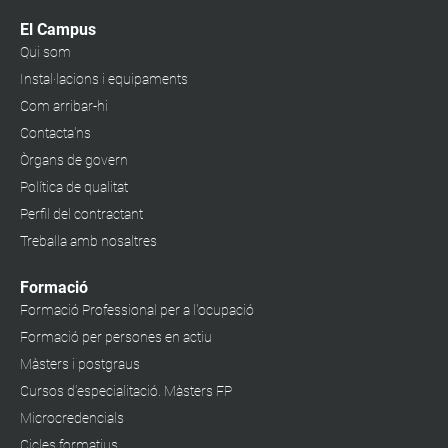
El Campus
Qui som
Instal·lacions i equipaments
Com arribar-hi
Contacta'ns
Òrgans de govern
Política de qualitat
Perfil del contractant
Treballa amb nosaltres
Formació
Formació Professional per a l'ocupació
Formació per persones en actiu
Màsters i postgraus
Cursos d'especialitació. Màsters FP
Microcredencials
Cicles formatius