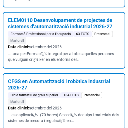
ELEM0110 Desenvolupament de projectes de
sistemes d'automatització industrial 2026-27
Formació Professional per a l'ocupació
63 ECTS
Presencial
Martorell
Data d'inici:
setembre del 2026
...taca per:Formaciï¿½ integral per a totes aquelles persones
que vulguin crï¿½ixer en els entorns de l...
CFGS en Automatització i robòtica industrial
2026-27
Cicle formatiu de grau superior
134 ECTS
Presencial
Martorell
Data d'inici:
setembre del 2026
...es daplicaciï¿½. (70 hores) Selecciï¿½ dequips i materials dels
sistemes de mesura i regulaciï¿½ en...