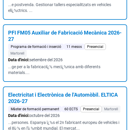
...e postvenda. Gestionar tallers especialitzats en vehicles
elï¿½ctrics. ...
PFI FM05 Auxiliar de Fabricació Mecànica 2026-
27
Programa de formació i inserció
11 mesos
Presencial
Martorell
Data d'inici:
setembre del 2026
...ge per a la fabricaciï¿½ mecï¿½nica amb diferents
materials....
Electricitat i Electrònica de l'Automòbil. ELTICA
2026-27
Màster de formació permanent
60 ECTS
Presencial
Martorell
Data d'inici:
octubre del 2026
...persones. Espanya ï¿½s el 2n fabricant europeu de vehicles i
el 8ï¿½ en l'ï¿½mbit mundial. El mercat...