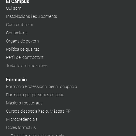
El Campus
Qui som
Instal·lacions i equipaments
Com arribar-hi
Contacta'ns
Òrgans de govern
Política de qualitat
Perfil del contractant
Treballa amb nosaltres
Formació
Formació Professional per a l'ocupació
Formació per persones en actiu
Màsters i postgraus
Cursos d'especialitació. Màsters FP
Microcredencials
Cicles formatius
Cicles formatius de grau mitjà