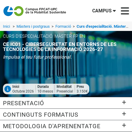
CAMPUS
Inici
>
Màsters i postgraus
>
Formació
>
Curs d'especialitació. Màster FP en CE IC01 - Ciberseguretat en Entorns de les Tecnologies de la Informació 2026-27
CURS D'ESPECIALITACIÓ. MÀSTER FP EN
CE IC01 - CIBERSEGURETAT EN ENTORNS DE LES
TECNOLOGIES DE LA INFORMACIÓ 2026-27
Impulsa el teu futur professional.
Inici
Durada
Modalitat
Preu
Octubre 2026
10 mesos
Presencial
3.150€
PRESENTACIÓ
CONTINGUTS FORMATIUS
METODOLOGIA D'APRENENTATGE