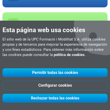
Electricidad y Electrónica
Esta página web usa cookies
El sitio web de la UPC Formació i Mobilitat S.A. utiliza cookies
propias y de terceros para mejorar la experiencia de navegación
y con fines estadísticos. Para obtener más información sobre
Informática y Comunicaciones
las cookies puede consultar la
política de cookies.
Permitir todas las cookies
Configurar cookies
El Campus
Quiénes somos
Rechazar todas las cookies
Instalaciones y equipamientos
Cómo llegar