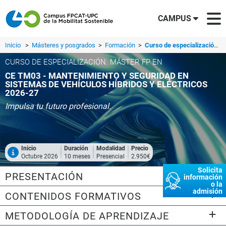
CAMPUS
Inicio
>
Másteres y posgrados
>
Formación
>
Curso de especialización. Máster FP en CE TM03 - Mantenimiento y seguridad en sistemas de vehículos híbridos y eléctricos 2026-27
CURSO DE ESPECIALIZACIÓN. MÁSTER FP EN
CE TM03 - MANTENIMIENTO Y SEGURIDAD EN
SISTEMAS DE VEHÍCULOS HÍBRIDOS Y ELÉCTRICOS
2026-27
Impulsa tu futuro profesional.
Inicio
Duración
Modalidad
Precio
Octubre 2026
10 meses
Presencial
2.950€
Solicita
PRESENTACIÓN
información
o la
admisión
CONTENIDOS FORMATIVOS
METODOLOGÍA DE APRENDIZAJE