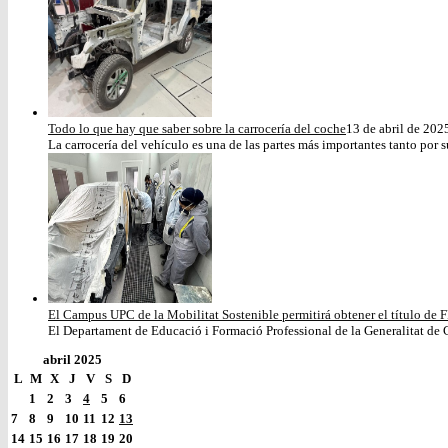
Todo lo que hay que saber sobre la carrocería del coche
13 de abril de 202
La carrocería del vehículo es una de las partes más importantes tanto por s
El Campus UPC de la Mobilitat Sostenible permitirá obtener el título de F
El Departament de Educació i Formació Professional de la Generalitat de C
abril 2025
L
M
X
J
V
S
D
1
2
3
4
5
6
7
8
9
10
11
12
13
14
15
16
17
18
19
20