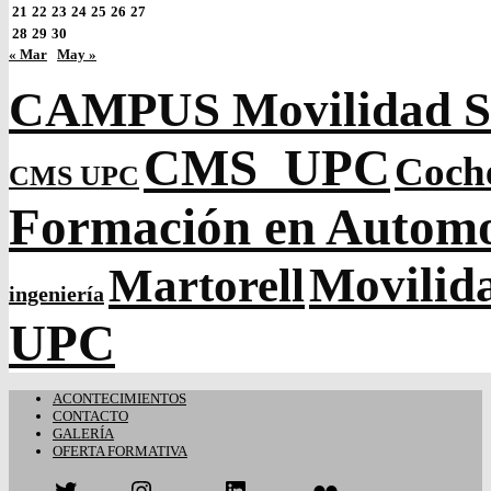
21
22
23
24
25
26
27
28
29
30
« Mar
May »
CAMPUS Movilidad So
CMS_UPC
Coch
CMS UPC
Formación en Autom
Movilida
Martorell
ingeniería
UPC
ACONTECIMIENTOS
CONTACTO
GALERÍA
OFERTA FORMATIVA