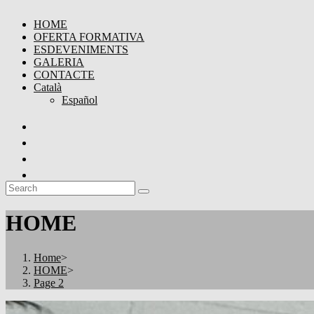
HOME
OFERTA FORMATIVA
ESDEVENIMENTS
GALERIA
CONTACTE
Català
Español
HOME
Home
>
HOME
>
Page 2