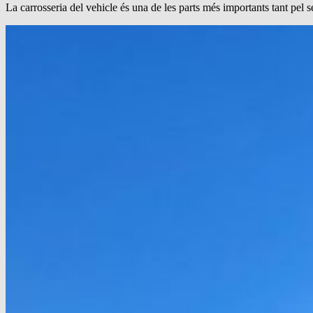
La carrosseria del vehicle és una de les parts més importants tant pel 