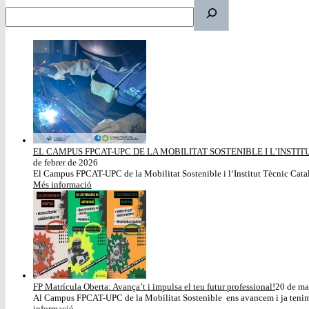
EL CAMPUS FPCAT-UPC DE LA MOBILITAT SOSTENIBLE I L’INSTI
de febrer de 2026
El Campus FPCAT-UPC de la Mobilitat Sostenible i l‘Institut Tècnic Català
Més informació
FP Matrícula Oberta: Avança’t i impulsa el teu futur professional!
20 de ma
Al Campus FPCAT-UPC de la Mobilitat Sostenible ens avancem i ja tenim ob
informació