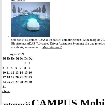
Què són els sistemes ADAS d’un cotxe i com funcionen?
12 de maig de 20
Els sistemes ADAS (Advanced Driver Assistance Systems) són una revolució
accidents, augmentar …
Més informació
agost 2026
Dl
Dt
Dc
Dj
Dv
Ds
Dg
1
2
3
4
5
6
7
8
9
10
11
12
13
14
15
16
17
18
19
20
21
22
23
24
25
26
27
28
29
30
31
« febr.
CAMPUS Mobilit
automoció