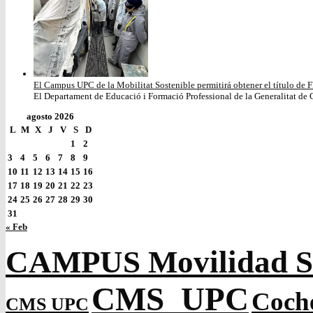
El Campus UPC de la Mobilitat Sostenible permitirá obtener el título de F
El Departament de Educació i Formació Professional de la Generalitat de C
agosto 2026
L
M
X
J
V
S
D
1
2
3
4
5
6
7
8
9
10
11
12
13
14
15
16
17
18
19
20
21
22
23
24
25
26
27
28
29
30
31
« Feb
CAMPUS Movilidad So
CMS_UPC
Coch
CMS UPC