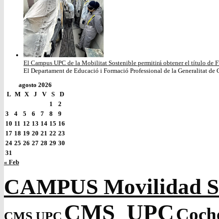
El Campus UPC de la Mobilitat Sostenible permitirá obtener el título de F
El Departament de Educació i Formació Professional de la Generalitat de C
agosto 2026
L
M
X
J
V
S
D
1
2
3
4
5
6
7
8
9
10
11
12
13
14
15
16
17
18
19
20
21
22
23
24
25
26
27
28
29
30
31
« Feb
CAMPUS Movilidad So
CMS_UPC
Coch
CMS UPC