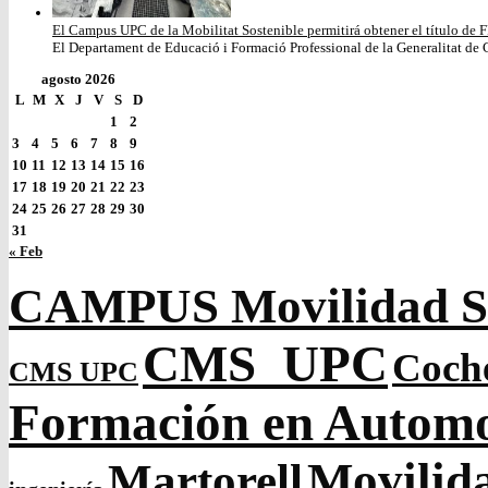
El Campus UPC de la Mobilitat Sostenible permitirá obtener el título de F
El Departament de Educació i Formació Professional de la Generalitat de C
agosto 2026
L
M
X
J
V
S
D
1
2
3
4
5
6
7
8
9
10
11
12
13
14
15
16
17
18
19
20
21
22
23
24
25
26
27
28
29
30
31
« Feb
CAMPUS Movilidad So
CMS_UPC
Coch
CMS UPC
Formación en Autom
Movilida
Martorell