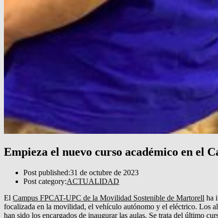
Empieza el nuevo curso académico en el 
Post published:
31 de octubre de 2023
Post category:
ACTUALIDAD
El
Campus FPCAT-UPC de la Movilidad Sostenible de Martorell
ha i
focalizada en la movilidad, el vehículo autónomo y el eléctrico. Los
han sido los encargados de inaugurar las aulas. Se trata del último cur