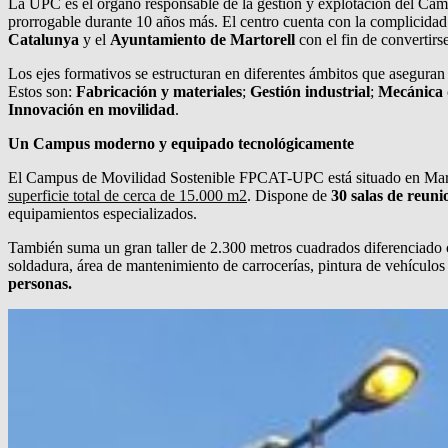
La UPC es el órgano responsable de la gestión y explotación del Cam
prorrogable durante 10 años más. El centro cuenta con la complicidad 
Catalunya
y el
Ayuntamiento de Martorell
con el fin de convertirse
Los ejes formativos se estructuran en diferentes ámbitos que aseguran 
Estos son:
Fabricación y materiales
;
Gestión industrial
;
Mecánica 
Innovación en movilidad
.
Un Campus moderno y equipado tecnológicamente
El Campus de Movilidad Sostenible FPCAT-UPC está situado en Martorel
superficie total de cerca de 15.000 m2
. Dispone de
30 salas de reuni
equipamientos especializados.
También suma un gran taller de 2.300 metros cuadrados diferenciado
soldadura, área de mantenimiento de carrocerías, pintura de vehículos 
personas.