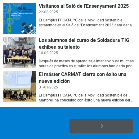
Visítanos
al
Saló
de
l'Ensenyament
2025
22-03-2025
El Campus FPCAT-UPC de la Movilidad Sostenible
estaremos en el Saló de l'Ensenyament 2025 para dar a conocer nuestra oferta formativa especializada en Formación Profesional en las áreas de la automoción, la fabricación mecánica, la electromecánica y la soldadura. Nos podréis encontrar en Fira Barcelona el 26 al 30 de marzo situados en el Pabellón Número 2, Stand 206, donde tendremos instalado nuestro stand con la presencia de responsables del centro, profesores y alumnos para orientaros y resolver todas vuestras dudas sobre la oferta formativa que tenemos en el Campus. También hemos preparado algunas sorpresas en automoción que no se puedes perderte. Como expertos en automoción, fabricación mecánica, electromecánica y soldadura, desde el Campus FPCAT-UPC de la Movilidad Sostenible pondremos el foco en esta edición del Salón en nuestra oferta de Grados Medios y Superiores y de Programas de Formación e Inserción (PFI). Oferta en Formación Profesional Ciclos Formativos de Grado Medio (CFGM) y Superior (CFGS): Electricidad y Electrónica Informática y Comunicaciones Transporte y mantenimiento de vehículos Energía y agua Fabricación mecánica Instalación y mantenimiento Los ciclos formativos son enseñanzas de Formación Profesional (FP) que tienen como objetivo preparar a los estudiantes para el ejercicio cualificado de una profesión y para su inserción en el mercado laboral. Estos estudios tienen una duración de dos cursos académicos (2.000 horas) y se agrupan en familias profesionales combinando la formación teórica y práctica e incluyendo un período obligatorio de prácticas en empresa. En el Campus FPCAT-UPC de la Movilidad Sostenible contamos con ciclos formativos de grado medio y de grado superior. Programas de Formación e Inserción (PFI) Carrocería de Vehículos Reparación y Mantenimiento de Vehículos Fabricación Mecánica y Soldadura Instalaciones Electrotécnicas Los programas de formación e inserción (PFI) están dirigidos a jóvenes de entre 16 y 21 años que no disponen del graduado en Educación Secundaria Obligatoria (ESO) y que quieren iniciarse en una profesión. La duración de un programa de formación e inserción es de un año académico (1000 horas) y dispone de prácticas profesionales en empresa. El objetivo es mejorar la calificación profesional a través de un primer aprendizaje con el mundo laboral. Cursos de Especialización Los cursos de especialización son formaciones complementarias de la Formación Profesional (FP) cuyo objetivo es profundizar en un ámbito concreto y especializarse en competencias avanzadas. Están dirigidos a titulados de ciclos formativos de grado medio y de grado superior, tienen una duración de entre 300 a 720 horas y, en muchos casos, incluyen prácticas en empresa. Más formación Junto a toda esta oferta formativa, en el Salón también estaremos presentes con el resto de nuestra formación que suma más de 190 cursos con un enfoque 100% práctico y orientada al mundo profesional. Ofrecemos: Certificados Profesionales Cursos 100% subvencionados y con una estancia de prácticas en empresa para fomentar la inserción laboral y que están destinados, principalmente, a personas en paro que quieran impulsar su futuro profesional. Cursos de formación del Consorcio para la Formación Continua de Catalunya Cursos 100% subvencionados y dirigidos a profesionales que desean continuar su formación para mejorar su perfil profesional o dar un giro a su futuro laboral. Máster y Postgrados Programas de formación permanente centrados en la innovación en automoción y la movilidad que quieran dar respuesta a las necesidades del futuro por los profesionales del sector. Si quieres saber más, visítenos en el Salón de la Enseñanza y fórmate en una profesión con futuro. ¡Os esperamos!
Los alumnos del curso de Soldadura TIG
exhiben su talento
10-02-2025
Después de meses de aprendizaje intensivo y de muchas
horas de práctica en el taller, los alumnos han dado por finalizada la nueva edición del curso de Soldadura TIG (FMEC0219_2) que organizamos desde el Campus FPCAT-UPC de la Movilidad Sostenible. Este Certificado de Profesionalidad ha permitido a los alumnos adquirir los conocimientos técnicos y prácticos necesarios para desenvolverse con éxito en el ámbito de la soldadura TIG. Durante el curso, los estudiantes han aprendido a interpretar planos, aplicar técnicas avanzadas de soldadura y manipular materiales como el acero o aluminio . Un conjunto de conocimientos que han puesto en práctica con la realización de los trabajos finales de curso. El responsable de la formación, Òscar Santervás , explica que plantea a los alumnos la ejecución de un ejercicio práctico para que afronten los retos que se encontrarán en el mundo laboral. El proyecto final permite a los estudiantes trabajar las competencias adquiridas en el curso. Desde la creatividad en el diseño hasta su realización, gestionando materiales, tiempo y recursos. Automoción, diseño industrial y soldadura Los proyectos finales se han inspirado en la automoción, el diseño industrial y en el arte del soldador. A continuación, el resultado final: [caption id="attachment_764" align="aligncenter" width="1350"] Fran, Nadia y Mafoudji.[/caption] [caption id="attachment_767" align="aligncenter" width="1350"] Aaron, Héctor, Jordi y Thomas.[/caption] [caption id="attachment_769" align="aligncenter" width="1350"] Óscar, Pol y Montse.[/caption] [caption id="attachment_771" align="aligncenter" width="1350"] Sergi, Aitor y Mohamed.[/caption] [caption id="attachment_773" align="aligncenter" width="1350"] Lisandro, Sergio y Richard.[/caption] Una profesión con salida profesional El Certificado de Profesionalidad de Soldadura TIG ha tenido como objetivo proporcionar una formación práctica y especializada, combinando teoría con práctica en un entorno real y con una atención personalizada. En la actualidad, la soldadura es una profesión que cuenta con una gran demanda de personal cualificado que conozca el oficio. Para saber más detalles del curso podéis revisar el siguiente vídeo: [embed]https://www.youtube.com/watch?v=rtPFGqwyV3g[/embed] Nuevas ediciones Para más información sobre las nuevas ediciones del curso de Soldadura TIG o para cualquiera de los otros cursos que impartimos en el centro podéis visitar nuestra página web: CMS_UPC.
El máster CARMAT cierra con éxito una
nueva edición
31-01-2025
El Campus FPCAT-UPC de la Movilidad Sostenible de
Martorell ha concluido con éxito una nueva edición del máster Carrocería y materiales de automoción. CARMAT con la presentación de los Trabajos Finales de Máster (TFM) . Después de un año de mucho trabajo y dedicación, los alumnos tuvieron que afrontar la defensa de sus proyectos centrados en distintos aspectos de la carrocería de un coche frente al tribunal especializado. Los estudiantes del CARMAT estaban divididos en dos grupos con los siguientes proyectos: Refuerzo Mantante B , de los alumnos Sergi Arnau, Nadia Cuxart, Sergio Díaz, Joan Folch, Jon Hueso y Raúl Pedrosa. Revestimiento Montante B , de los alumnos Alejandro Ávila, Alexander Bender, Daniel Búrdalo, José Luís Escobar, Eugeni Jiménez y Enric Presas [caption id="attachment_747" align="aligncenter" width="2160"] [/caption] El jurado, formado por profesionales y expertos en el sector de la automoción, estuvo integrado por Jaume Sabaté , director del Departamento de Cálculo Btech; José Manuel Barrios , responsable de Digitalización y Soluciones Applus+ IDIADA, y José Peña Martínez , responsable de Structure Car Body & Closures de SEAT. El acto de clausura se celebró este miércoles en el auditorio y empezó con la bienvenida de los asistentes y estudiantes por parte de los responsables del Campus FPCAT-UPC de la Movilidad Sostenible . Acto seguido, fue el turno del Head Vehicle Safety de SEAT, Javier Luzón , quien se encargaron de presentar a los miembros del tribunal y de dar paso a las presentaciones de los TFM de los estudiantes. El encargado de cerrar el acto fue el Head Of Exterior Development de SEAT, Glen Preibisch , quien, entre otras cuestiones, hizo mención a su pasado como exalumno del máster CARMAT. Tras la fotografía de familia, todos los presentes en el acto dieron por finalizada la jornada con una sesión de networking y copa de cava en la cafetería. Desde el centro queremos dar la enhorabuena a todos los estudiantes por el trabajo realizado y desearles muchos logros futuros. Nueva edición en septiembre La nueva edición del máster empezará el próximo mes de octubre, bajo la dirección académica de Lluc Canals , profesor agregado del Departamento de Ingeniería de Proyectos y de la Construcción de la UPC, y del propi o Javier Luzón . Puede consultar toda la información en el enlace del máster CARMAT.