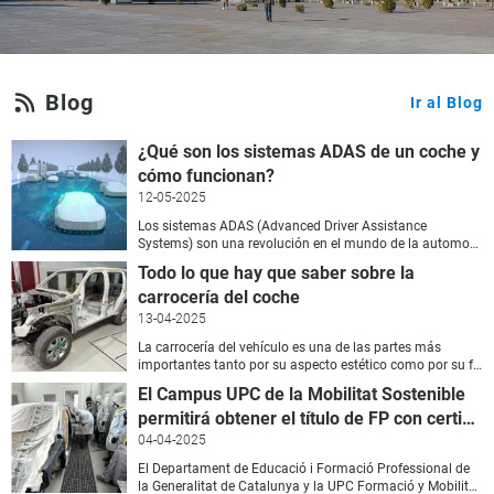
Blog
Ir al Blog
¿Qué son los sistemas ADAS de un coche y
cómo funcionan?
12-05-2025
Los sistemas ADAS (Advanced Driver Assistance
Systems) son una revolución en el mundo de la automoción. Estos sistemas avanzados de asistencia a la conducción tienen como principal objetivo reducir los accidentes, aumentar la seguridad vial y facilitar la conducción, aprovechando el potencial de las últimas tecnologías. Con su progresiva implantación, la demanda de profesionales formados en sistemas ADAS es cada vez más alta. Por eso, desde el Campus FPCAT-UPC de la Movilidad Sostenible ofrecemos un curso especializado en esta tecnología, orientado a profesionales que quieran desarrollarse o perfeccionar sus conocimientos en el campo de la automoción y la diagnosis electrónica. ¿Para qué sirven los sistemas ADAS? Los sistemas ADAS aumentan la seguridad del conductor, de los pasajeros y del resto de usuarios de la vía. Mediante cámaras, sensores, radares y procesamiento de datos, el vehículo puede: Detectar obstáculos en la vía. Frenar automáticamente en situaciones de riesgo. Avisar sobre cambios involuntarios de carril. Adaptar la velocidad al tráfico. Facilitar maniobras de estacionamiento. Tipos de sistemas ADAS más utilizados A continuación detallamos los principales sistemas ADAS que podemos encontrar en los vehículos modernos de forma más habitual: Control de crucero adaptativo (ACC). Permite mantener una velocidad constante y una distancia segura con el vehículo delantero, ajustándose automáticamente según el tráfico. Sistema de aviso de salida de carril (LDW). Detecta si el vehículo se desvía de forma involuntaria del carril y emite un aviso visual o acústico para alertar al conductor. Frenado automático de emergencia (AEB). Actúa automáticamente sobre los frenos si detecta una colisión inminente, ayudando a evitar el accidente o reducir su gravedad. Asistencia de mantenimiento de carril (LKA). No sólo avisa sino que corrige ligeramente la trayectoria del vehículo para mantenerlo dentro del carril. Reconocimiento de señales de tráfico. Capta e interpreta las señales de tráfico y las muestra en el cuadro de instrumentos, mejorando la información al conductor. Detección de ángulo muerto. Detecta vehículos en el ángulo muerto y avisa con luminosidad o vibración al volante para evitar accidentes en adelantamientos o cambios de carril. ¿Cómo funcionan los sistemas ADAS? Los sistemas ADAS utilizan una red de cámaras, radares, láseres y sensores ultrasónicos. Estos dispositivos recogen datos en tiempo real que son procesados ??por las unidades electrónicas del vehículo para ofrecer una respuesta automatizada o un aviso al conductor. Todos estos sistemas trabajan coordinadamente mediante la comunicación entre centralitas a través del bus CAN. ¿Por qué formarte en sistemas ADAS? Cada vez más vehículos llegan al mercado equipados con ADAS, y las empresas del sector de la automoción necesitan profesionales formados para realizar el mantenimiento, la reparación y calibración de estos sistemas. Formarte en ADAS es una oportunidad para posicionarte profesionalmente en un mercado en constante evolución y con alta demanda de talento técnico. curso completo y 100% subvencionado donde aprenderás: Los principios tecnológicos de los ADAS Funcionamiento de los principales sistemas Cómo realizar diagnosis y calibración Utilización de herramientas reales en el taller Próximo curso disponible: consulta toda la información e inscripciones en la web oficial del curso de sistemas ADAS
Todo lo que hay que saber sobre la
carrocería del coche
13-04-2025
La carrocería del vehículo es una de las partes más
importantes tanto por su aspecto estético como por su funcionalidad y seguridad. Esta estructura no sólo define el diseño del vehículo, sino que también protege a los pasajeros y define a su aerodinámica y, por tanto, parcialmente su eficiencia. Como centro de formación especialista en automoción, desde el Campus FPCAT-UPC de la Movilidad Sostenible de Martorell queremos explicar qué tipos de carrocerías existen y las técnicas que se utilizan. ¿Cuáles son las tipologías de carrocerías que existen? Podemos clasificar las carrocerías que tienen los vehículos según diferentes criterios, aunque lo más importante es en función de su estructura: Carrocería autoportante ( unibody ) Carrocería bastidor ( body-on-frame ) Carrocería modular ( skateboard ) [caption id="attachment_820" align="alignnone" width="2560"] Imagen de una carrocería autoportante.[/caption] Partes que forman la carrocería de un vehículo Para trabajar en la carrocería de un vehículo, es necesario tener claros los principales elementos utilizados en su fabricación. Travesía: Pieza estructural transversal que aporta rigidez a la carrocería conjuntamente con los laureles. Las travesías más claramente identificadas son la travesía de deformación delantera y trasera que es una parte esencial para absorber la energía en un impacto frontal o posterior, pues ayuda a que los dos largueros trabajen de manera similar. Larguero: Los largueros son elementos estructurales longitudinales que conjuntamente con las travesías conforman la estructura básica del vehículo. Los laureles recorren longitudinalmente todo el vehículo y representan los principales puntos de apoyo de los distintos elementos del mismo. Montante: Pieza estructural vertical de la carrocería. Talonera: La talonera, también conocida como basón, es la pieza lateral situada en la parte baja del vehículo, debajo de las puertas. Conjuntamente con los montantes se encarga de dar rigidez frente a impactos laterales. Formación en carrocería en el Campus FPCAT-UPC de la Movilidad Sostenible Si te apasiona el sector de la automoción y quieres aprender todo lo que hace falta saber sobre la carrocería del coche, en el Campus FPCAT-UPC de la Movilidad Sostenible disponemos de diferentes programas de formación, incluyendo: Certificado profesional de Chapa y Pintura (TMVL0509). Certificado Profesional sobre Planificación del Área de Carrocería (TMVL0609). Máster CARMAT (Carrocería y Materiales de Automoción). En breve, iniciaremos el Certificado Profesional de Planificación del Área de Carrocería , una formación 100% subvencionada pensada para que puedas organizar, programar y supervisar la ejecución de operaciones en el área de taller de carrocería y ejecutar tasaciones, reparaciones de chapa y pintura y homologaciones. Con nuestra formación podrás trabajar como jefe de taller, perito, encargado de ITV y jefe de ventas. Últimas plazas disponibles.
El Campus UPC de la Mobilitat Sostenible
permitirá obtener el título de FP con certificados profesionales
04-04-2025
El Departament de Educació i Formació Professional de
la Generalitat de Catalunya y la UPC Formació y Mobilitat S.A. han acordado que, a partir de septiembre de este año, el centro pueda ofrecer un itinerario formativo en el Campus FPCat-UPC de la Mobilitat Sostenible (Martorell) , que permitirá que los alumnos de certificados profesionales puedan obtener un título de técnico o técnico superior de FP añadiendo, a estos estudios, las materias transversales que imparte el Institut Obert de Catalunya (IOC), más el trabajo de fin de grado, que deberán cursar en un centro acreditado por el Departament d'Educació. Este acuerdo ha requerido una coordinación entre el Departament d'Educació -encargado de expedir los títulos de FP- y el Departament d'Empresa, encargado de los certificados profesionales. Esta modalidad es pionera en Catalunya y es la que prevé el nuevo decreto del Sistema de Formació Professional, que permite que el estudiantado de los módulos profesionales pueda capitalizar la formación obteniendo el título con mayor flexibilidad y permeabilidad, facilitando que los estudiantes puedan realizar itinerarios formativos, progresando en su calificación profesional de forma gradual (del Grado C al Grado D). El acuerdo compromete a las partes a ofrecer hasta 45 plazas cada semestre, que podrán ampliarse a petición de la comisión de seguimiento. Toda esta oferta formativa está sujeta a precio público. A partir de septiembre, el CMS Martorell será el primer centro de Catalunya que ofrecerá la posibilidad de conseguir el título de FP con este sistema. Esta oferta ya estará disponible en el Saló de l'Ensenyament, que abrirá sus puertas este miércoles día 26. La UPC Formació i Mobilitat S.A gestiona el centro de Martorell desde 2022, y ha diseñado la formación del centro para que el estudiantado pueda actualizar sus conocimientos en relación con la evolución del sector de la movilidad con la movilidad sostenible. Con esta voluntad, se ha adaptado la formación a las necesidades de un sector que está realizando grandes esfuerzos en esta dirección y que está experimentando importantes transformaciones. Los títulos que se podrán obtener a) De grado medio: - Familia profesional: Transporte y mantenimiento de vehículos Electromecánica de vehículos automóviles - Familia profesional: Instalación y mantenimiento Mantenimiento electromecánico  Familia profesional: Fabricación mecánica Mecanización b) De grado superior: - Familia profesional: Transporte y mantenimiento de vehículos Automoción - Familia profesional: Instalación y mantenimiento Mecatrónica industrial  Familia profesional: Fabricación mecánica Programación de la producción en fabricación mecánica - Familia profesional: Electricidad y electrónica Automatización y robótica industrial Un millar de alumnos Hoy, el Campus FPCAT-UPC de la Mobilitat Sostenible en Martorell acoge a un millar de estudiantes y ofrece una amplia gama de formación centrada en la industria de la movilidad sostenible. La oferta formativa incluye: Formación Profesional para el Empleo: Esta formación está en marcha desde enero de 2023. Los cursos están diseñados para mejorar la calificación y competencias profesionales, así como la capacidad de inserción o reinserción laboral de los profesionales del sector. Certificados Profesionales: Se ofrecen cursos 100% subvencionados que incluyen una estancia de prácticas en empresas para fomentar la inserción laboral. Formación a profesorado de FP para su adaptación a las nuevas necesidades tecnológicas del sector. Formación continua para profesionales del sector.