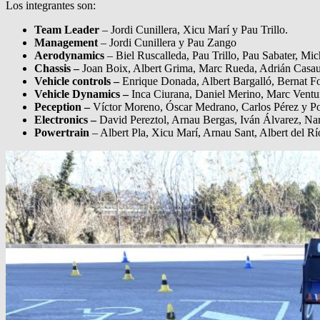
Los integrantes son:
Team Leader
– Jordi Cunillera, Xicu Marí y Pau Trillo.
Management
– Jordi Cunillera y Pau Zango
Aerodynamics
– Biel Ruscalleda, Pau Trillo, Pau Sabater, Mic
Chassis –
Joan Boix, Albert Grima, Marc Rueda, Adrián Casau
Vehicle controls –
Enrique Donada, Albert Bargalló, Bernat Fo
Vehicle Dynamics –
Inca Ciurana, Daniel Merino, Marc Vent
Peception –
Víctor Moreno, Óscar Medrano, Carlos Pérez y Po
Electronics –
David Pereztol, Arnau Bergas, Iván Álvarez, Na
Powertrain
– Albert Pla, Xicu Marí, Arnau Sant, Albert del R