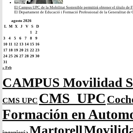
El Campus UPC de la Mobilitat Sostenible permitirá obtener el título de F
El Departament de Educació i Formació Professional de la Generalitat de C
agosto 2026
L
M
X
J
V
S
D
1
2
3
4
5
6
7
8
9
10
11
12
13
14
15
16
17
18
19
20
21
22
23
24
25
26
27
28
29
30
31
« Feb
CAMPUS Movilidad So
CMS_UPC
Coch
CMS UPC
Formación en Autom
Movilida
Martorell
ingeniería