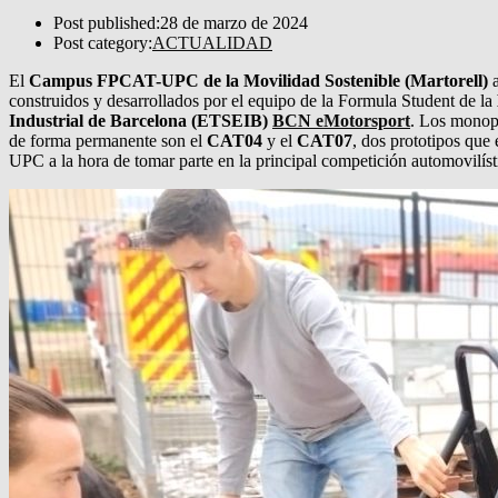
Post published:
28 de marzo de 2024
Post category:
ACTUALIDAD
El
Campus FPCAT-UPC de la Movilidad Sostenible (Martorell)
a
construidos y desarrollados por el equipo de la Formula Student de la
Industrial de Barcelona (ETSEIB)
BCN eMotorsport
. Los monop
de forma permanente son el
CAT04
y el
CAT07
, dos prototipos que 
UPC a la hora de tomar parte en la principal competición automovilís