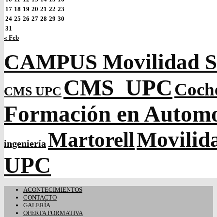
17
18
19
20
21
22
23
24
25
26
27
28
29
30
31
« Feb
CAMPUS Movilidad So
CMS_UPC
Coch
CMS UPC
Formación en Autom
Movilida
Martorell
ingeniería
UPC
ACONTECIMIENTOS
CONTACTO
GALERÍA
OFERTA FORMATIVA