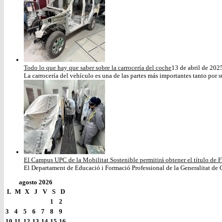
Todo lo que hay que saber sobre la carrocería del coche
13 de abril de 202
La carrocería del vehículo es una de las partes más importantes tanto por s
El Campus UPC de la Mobilitat Sostenible permitirá obtener el título de F
El Departament de Educació i Formació Professional de la Generalitat de C
agosto 2026
L
M
X
J
V
S
D
1
2
3
4
5
6
7
8
9
10
11
12
13
14
15
16