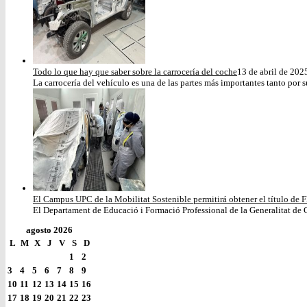
Todo lo que hay que saber sobre la carrocería del coche
13 de abril de 202
La carrocería del vehículo es una de las partes más importantes tanto por s
El Campus UPC de la Mobilitat Sostenible permitirá obtener el título de F
El Departament de Educació i Formació Professional de la Generalitat de C
agosto 2026
L
M
X
J
V
S
D
1
2
3
4
5
6
7
8
9
10
11
12
13
14
15
16
17
18
19
20
21
22
23