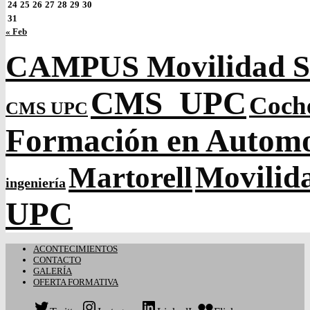
24
25
26
27
28
29
30
31
« Feb
CAMPUS Movilidad So
CMS_UPC
Coch
CMS UPC
Formación en Autom
Movilida
Martorell
ingeniería
UPC
ACONTECIMIENTOS
CONTACTO
GALERÍA
OFERTA FORMATIVA