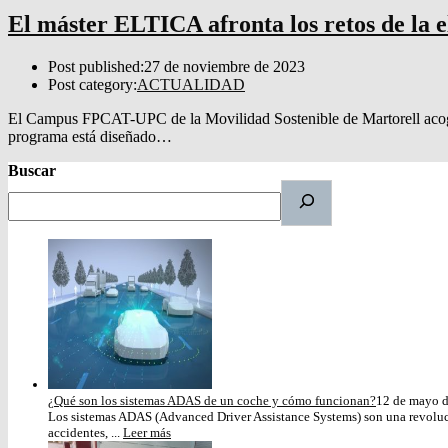
El máster ELTICA afronta los retos de la el
Post published:
27 de noviembre de 2023
Post category:
ACTUALIDAD
El Campus FPCAT-UPC de la Movilidad Sostenible de Martorell acoger
programa está diseñado…
Buscar
¿Qué son los sistemas ADAS de un coche y cómo funcionan?
12 de mayo 
Los sistemas ADAS (Advanced Driver Assistance Systems) son una revoluci
accidentes, ...
Leer más