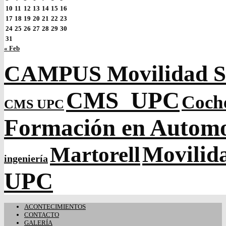
10
11
12
13
14
15
16
17
18
19
20
21
22
23
24
25
26
27
28
29
30
31
« Feb
CAMPUS Movilidad So
CMS_UPC
Coch
CMS UPC
Formación en Autom
Movilida
Martorell
ingeniería
UPC
ACONTECIMIENTOS
CONTACTO
GALERÍA