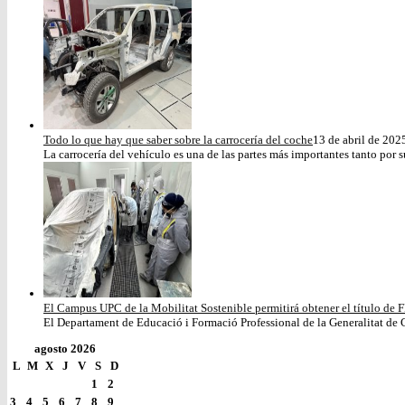
Todo lo que hay que saber sobre la carrocería del coche
13 de abril de 202
La carrocería del vehículo es una de las partes más importantes tanto por s
El Campus UPC de la Mobilitat Sostenible permitirá obtener el título de F
El Departament de Educació i Formació Professional de la Generalitat de C
agosto 2026
L
M
X
J
V
S
D
1
2
3
4
5
6
7
8
9