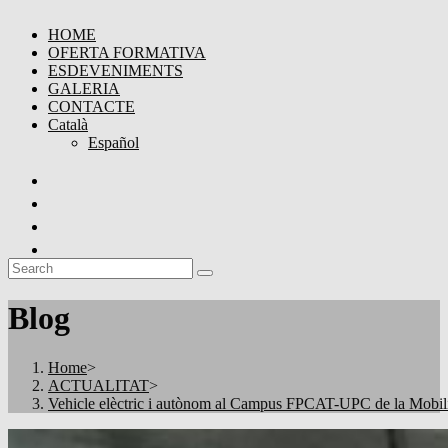
HOME
OFERTA FORMATIVA
ESDEVENIMENTS
GALERIA
CONTACTE
Català
Español
Blog
Home
>
ACTUALITAT
>
Vehicle elèctric i autònom al Campus FPCAT-UPC de la Mobili