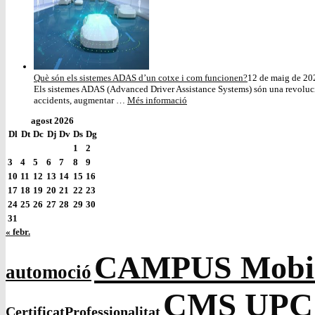
Què són els sistemes ADAS d’un cotxe i com funcionen?
12 de maig de 20
Els sistemes ADAS (Advanced Driver Assistance Systems) són una revolució
accidents, augmentar …
Més informació
agost 2026
Dl
Dt
Dc
Dj
Dv
Ds
Dg
1
2
3
4
5
6
7
8
9
10
11
12
13
14
15
16
17
18
19
20
21
22
23
24
25
26
27
28
29
30
31
« febr.
CAMPUS Mobilit
automoció
CMS UPC
CertificatProfessionalitat