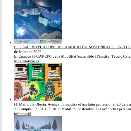
EL CAMPUS FPCAT-UPC DE LA MOBILITAT SOSTENIBLE I L’INSTI
de febrer de 2026
El Campus FPCAT-UPC de la Mobilitat Sostenible i l‘Institut Tècnic Català
Més informació
FP Matrícula Oberta: Avança’t i impulsa el teu futur professional!
20 de ma
Al Campus FPCAT-UPC de la Mobilitat Sostenible ens avancem i ja tenim ob
informació