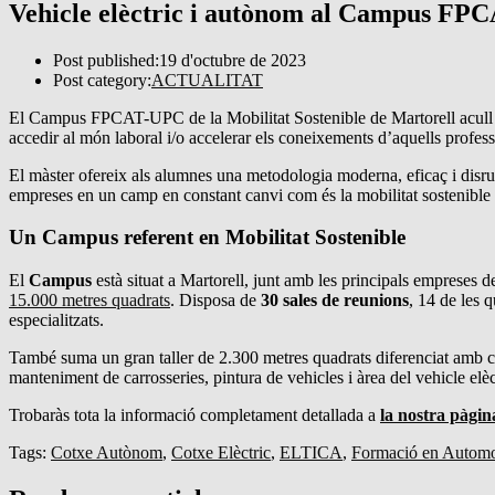
Vehicle elèctric i autònom al Campus FPC
Post published:
19 d'octubre de 2023
Post category:
ACTUALITAT
El Campus FPCAT-UPC de la Mobilitat Sostenible de Martorell acull 
accedir al món laboral i/o accelerar els coneixements d’aquells profess
El màster ofereix als alumnes una metodologia moderna, eficaç i disrup
empreses en un camp en constant canvi com és la mobilitat sostenible i
Un Campus referent en Mobilitat Sostenible
El
Campus
està situat a Martorell, junt amb les principals empreses 
15.000 metres quadrats
. Disposa de
30 sales de reunions
, 14 de les q
especialitzats.
També suma un gran taller de 2.300 metres quadrats diferenciat amb c
manteniment de carrosseries, pintura de vehicles i àrea del vehicle el
Trobaràs tota la informació completament detallada a
la nostra pàgin
Tags:
Cotxe Autònom
,
Cotxe Elèctric
,
ELTICA
,
Formació en Autom