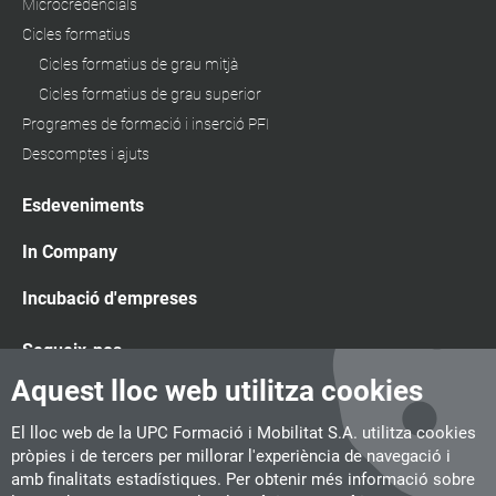
Microcredencials
Cicles formatius
Cicles formatius de grau mitjà
Cicles formatius de grau superior
Programes de formació i inserció PFI
Descomptes i ajuts
Esdeveniments
In Company
Incubació d'empreses
Segueix-nos
Aquest lloc web utilitza cookies
El lloc web de la UPC Formació i Mobilitat S.A. utilitza cookies
pròpies i de tercers per millorar l'experiència de navegació i
amb finalitats estadístiques. Per obtenir més informació sobre