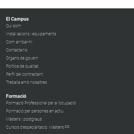
El Campus
Qui som
Instal·lacions i equipaments
Com arribar-hi
Contacta'ns
Òrgans de govern
Política de qualitat
Perfil del contractant
Treballa amb nosaltres
Formació
Formació Professional per a l'ocupació
Formació per persones en actiu
Màsters i postgraus
Cursos d'especialitació. Màsters FP