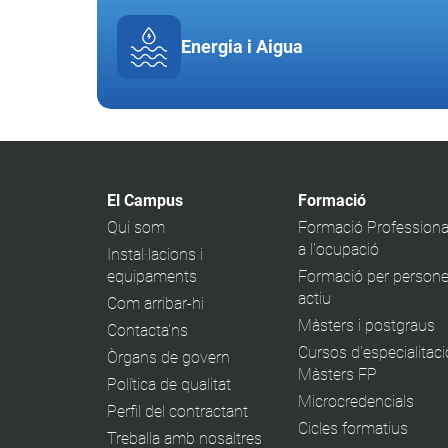
Energia i Aigua
El Campus
Formació
Qui som
Formació Professiona
a l'ocupació
Instal·lacions i
equipaments
Formació per persone
actiu
Com arribar-hi
Màsters i postgraus
Contacta'ns
Cursos d'especialitaci
Òrgans de govern
Màsters FP
Política de qualitat
Microcredencials
Perfil del contractant
Cicles formatius
Treballa amb nosaltres