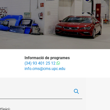
Informació de programes
(34) 93 401 25 12
info.cms@cms.upc.edu
'inici: