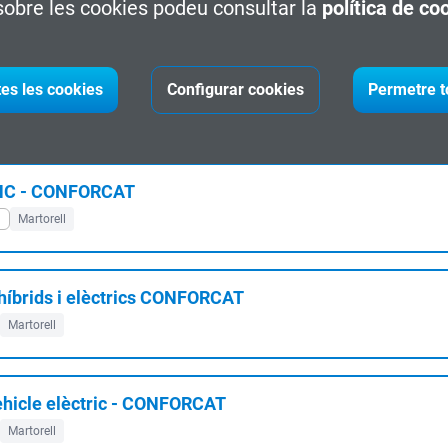
obre les cookies podeu consultar la
política de co
Martorell
ORCAT
tes les cookies
Configurar cookies
Permetre t
ial
Martorell
CNC - CONFORCAT
l
Martorell
íbrids i elèctrics CONFORCAT
Martorell
ehicle elèctric - CONFORCAT
Martorell