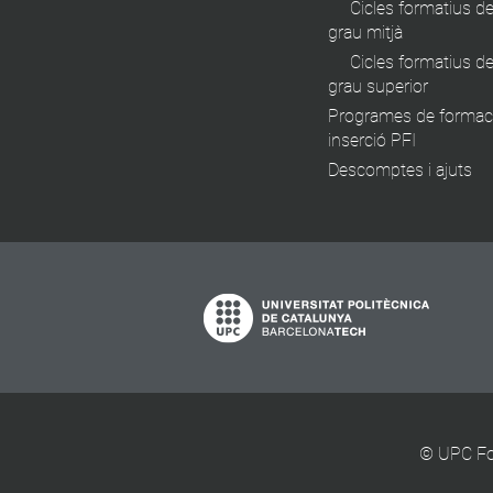
Cicles formatius d
grau mitjà
Cicles formatius d
grau superior
Programes de formaci
inserció PFI
Descomptes i ajuts
© UPC For