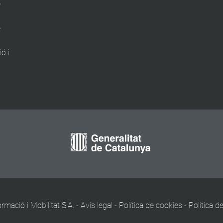
e
e
ó i
mació i Mobilitat S.A. -
Avís legal
-
Política de cookies
-
Política de