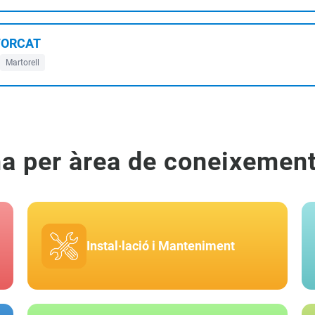
NFORCAT
Martorell
ma per àrea de coneixemen
Instal·lació i Manteniment