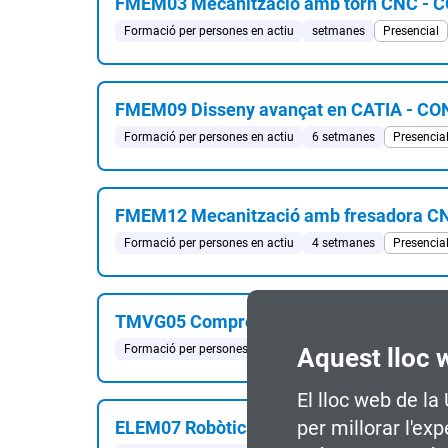
FMEM03 Mecanització amb torn CNC -
Formació per persones en actiu
setmanes
Presencial
FMEM09 Disseny avançat en CATIA - C
Formació per persones en actiu
6 setmanes
Presencia
FMEM12 Mecanització amb fresadora 
Formació per persones en actiu
4 setmanes
Presencia
TMVG05 Comprovació i diagnosis del ve
Formació per persones en actiu
4 setmanes
Presencia
Aquest lloc 
El lloc web de la
per millorar l'ex
ELEM07 Robòtica i automatització per a