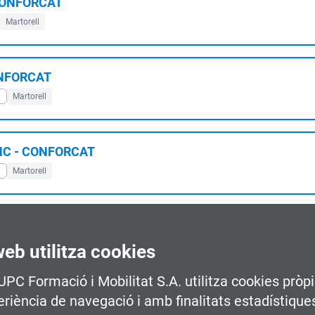
 CONFORCAT
Martorell
ONFORCAT
l
Martorell
CNC - CONFORCAT
l
Martorell
hicle elèctric CONFORCAT
l
Martorell
web utilitza cookies
 UPC Formació i Mobilitat S.A. utilitza cookies pròpi
periència de navegació i amb finalitats estadístique
 l'automoció - CONFORCAT