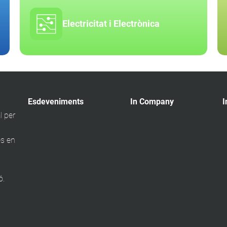
Electricitat i Electrònica
Esdeveniments
In Company
I
l per
s en
ó.