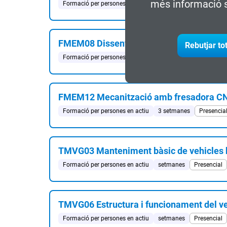
més informació s
Formació per persones en actiu
20 ECTS
Presencial
FMEM08 Disseny 3D i 2D CATIA - CONF
Rebutjar to
Formació per persones en actiu
setmanes
Semipresenc
FMEM12 Mecanització amb fresadora 
Formació per persones en actiu
3 setmanes
Presencia
TMVG03 Manteniment bàsic de vehicles h
Formació per persones en actiu
setmanes
Presencial
TMVG06 Estructura i funcionament del v
Formació per persones en actiu
setmanes
Presencial