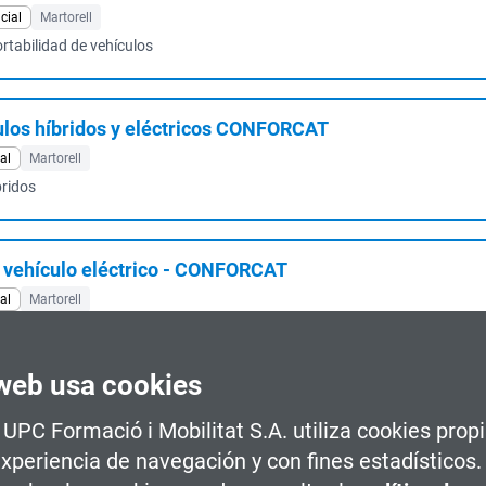
cial
Martorell
rtabilidad de vehículos
los híbridos y eléctricos CONFORCAT
al
Martorell
bridos
 vehículo eléctrico - CONFORCAT
al
Martorell
éctricos
web usa cookies
 las Tecnologías de Operación 2026-27
a UPC Formació i Mobilitat S.A. utiliza cookies prop
al
Martorell
experiencia de navegación y con fines estadísticos