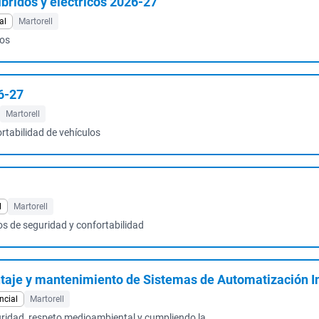
bridos y eléctricos 2026-27
al
Martorell
cos
6-27
Martorell
rtabilidad de vehículos
l
Martorell
os de seguridad y confortabilidad
taje y mantenimiento de Sistemas de Automatización In
ncial
Martorell
guridad, respeto medioambiental y cumpliendo la ...