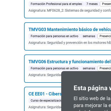
Formación Profesional para el empleo
7 meses
Presen
Asignatura: MF0628_2: Sistemas de seguridad y confo
TMVG03 Mantenimiento básico de vehícu
Formación para personas en activo
semanas
Presenci
Asignatura: Seguridad y prevención en los motores hí
TMVG06 Estructura y funcionamiento del
Formación para personas en activo
semanas
Presenci
Asignatura: Seguridad y prevención en los vehículos el
Esta página 
CE EE01 - Ciberseguridad en Entornos de
El sitio web de l
Curso de especialización. Máster FP
60 ECTS
Presenci
para mejorar la 
Asignatura: Seguridad Integral