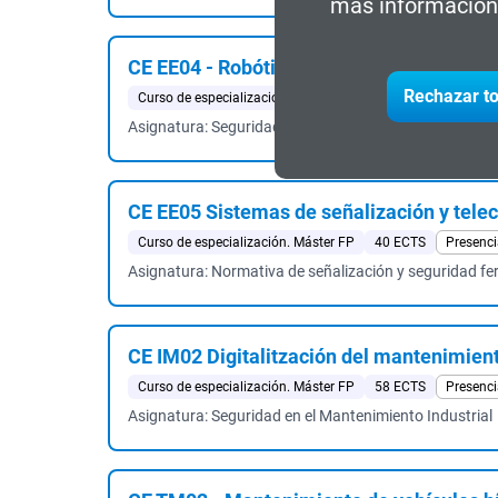
más información 
CE EE04 - Robótica Colaborativa 2026-27
Rechazar to
Curso de especialización. Máster FP
32 ECTS
Presenci
Asignatura: Seguridad y Mantenimiento
CE EE05 Sistemas de señalización y tele
Curso de especialización. Máster FP
40 ECTS
Presenci
Asignatura: Normativa de señalización y seguridad fer
CE IM02 Digitalitzación del mantenimient
Curso de especialización. Máster FP
58 ECTS
Presenci
Asignatura: Seguridad en el Mantenimiento Industrial