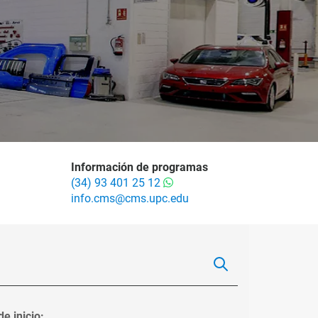
Información de programas
(34) 93 401 25 12
info.cms@cms.upc.edu
e inicio: