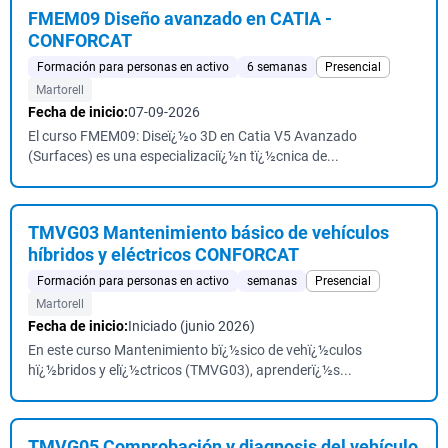
FMEM09 Diseño avanzado en CATIA -
CONFORCAT
Formación para personas en activo
6 semanas
Presencial
Martorell
Fecha de inicio:
07-09-2026
El curso FMEM09: Diseï¿½o 3D en Catia V5 Avanzado
(Surfaces) es una especializaciï¿½n tï¿½cnica de...
TMVG03 Mantenimiento básico de vehículos
híbridos y eléctricos CONFORCAT
Formación para personas en activo
semanas
Presencial
Martorell
Fecha de inicio:
Iniciado (junio 2026)
En este curso Mantenimiento bï¿½sico de vehï¿½culos
hï¿½bridos y elï¿½ctricos (TMVG03), aprenderï¿½s...
TMVG05 Comprobación y diagnosis del vehículo