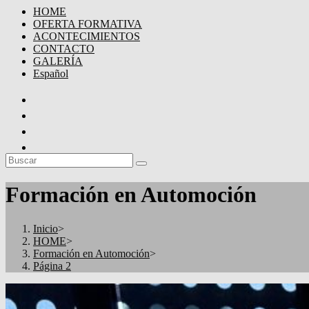
HOME
OFERTA FORMATIVA
ACONTECIMIENTOS
CONTACTO
GALERÍA
Español
Formación en Automoción
Inicio
>
HOME
>
Formación en Automoción
>
Página 2