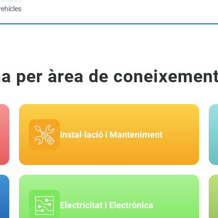
vehícles
ma per àrea de coneixemen
Instal·lació i Manteniment
Electricitat i Electrònica