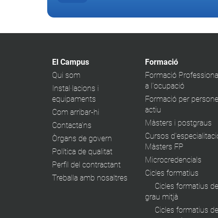
El Campus
Formació
Qui som
Formació Professiona
a l'ocupació
Instal·lacions i
equipaments
Formació per persone
actiu
Com arribar-hi
Màsters i postgraus
Contacta'ns
Cursos d'especialitaci
Òrgans de govern
Màsters FP
Política de qualitat
Microcredencials
Perfil del contractant
Cicles formatius
Treballa amb nosaltres
Cicles formatius d
grau mitjà
Cicles formatius d