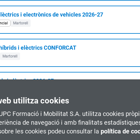
trics i electrònics de vehicles 2026-27
ncial
Martorell
íbrids i elèctrics CONFORCAT
Martorell
s i elèctrics 2026-27
Martorell
web utilitza cookies
 UPC Formació i Mobilitat S.A. utilitza cookies pròpi
temes de vehicles híbrids i elèctrics 2026-27
periència de navegació i amb finalitats estadístique
Martorell
obre les cookies podeu consultar la
política de co