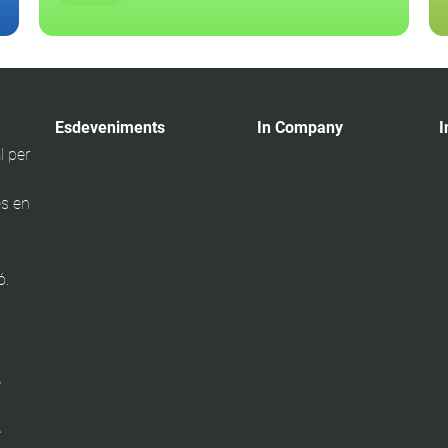
Esdeveniments
In Company
I
l per
s en
ó.
e
e