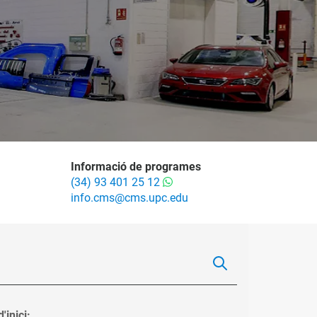
Informació de programes
(34) 93 401 25 12
info.cms@cms.upc.edu
'inici: