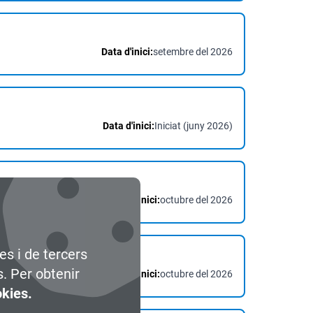
Data d'inici:
setembre del 2026
Data d'inici:
Iniciat (juny 2026)
Data d'inici:
octubre del 2026
es i de tercers
s. Per obtenir
Data d'inici:
octubre del 2026
okies.