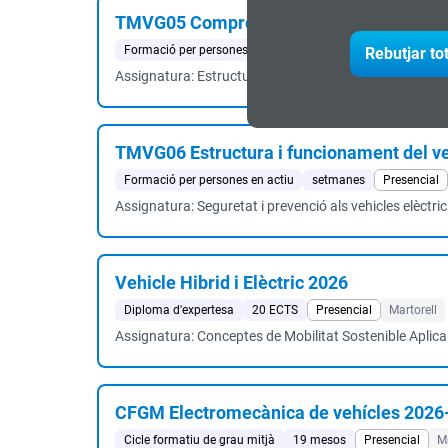
TMVG05 Comprovació i diagnosis del ve
Formació per persones en actiu
4 setmanes
Presencia
Rebutjar to
Assignatura: Estructura i funcionament de vehicles elè
TMVG06 Estructura i funcionament del v
Formació per persones en actiu
setmanes
Presencial
Assignatura: Seguretat i prevenció als vehicles elèctri
Vehicle Hibrid i Elèctric 2026
Diploma d'expertesa
20 ECTS
Presencial
Martorell
Assignatura: Conceptes de Mobilitat Sostenible Aplican
CFGM Electromecànica de vehícles 2026
Cicle formatiu de grau mitjà
19 mesos
Presencial
Ma