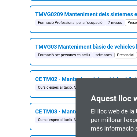
TMVG0209 Manteniment dels sistemes elèc
Formació Professional per a l'ocupació
7 mesos
Prese
TMVG03 Manteniment bàsic de vehicles h
Formació per persones en actiu
setmanes
Presencial
CE TM02 - Manteniment de vehicles híbrid
Curs d'especialitació. Màster FP
47 ECTS
Presencial
Aquest lloc 
El lloc web de la
CE TM03 - Manteniment i seguretat en sis
per millorar l'ex
Curs d'especialitació. Màster FP
63 ECTS
Presencial
més informació s