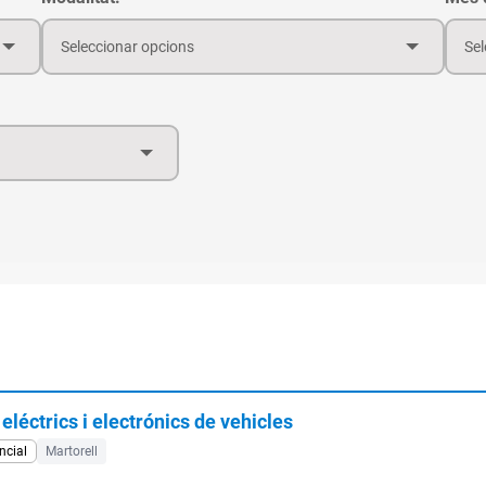
Seleccionar opcions
Sel
éctrics i electrónics de vehicles
ncial
Martorell