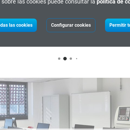
sobre las cookies puede consultar la
política de c
octubre de 2026
CE EE05 Sistemas de señalización y
das las cookies
Configurar cookies
Permitir 
telecomunicaciones ferroviarias 2026-27
Curso de especialización. Máster FP presencial.
Martorell