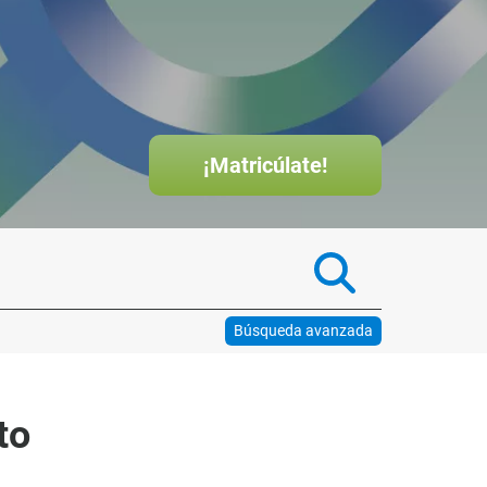
¡Matricúlate!
Búsqueda avanzada
to