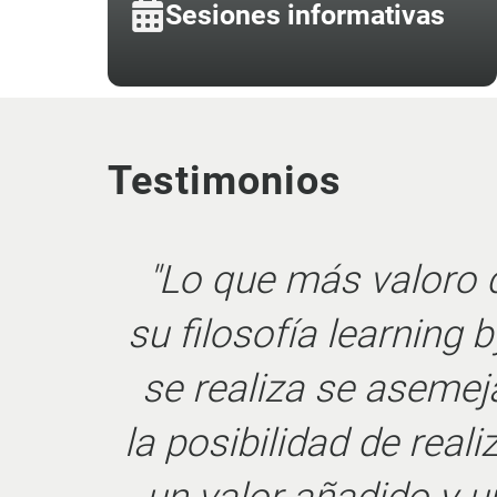
Sesiones informativas
Testimonios
"Todos los profeso
son profesionales
aprender de primera
sus experiencias y el 