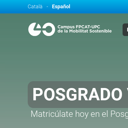
Català
-
Español
MATRÍCULA
CFGS
¡Matricúlate hoy mismo e