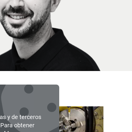
ace
ias y de terceros
. Para obtener
CE IC01
Tecnolo