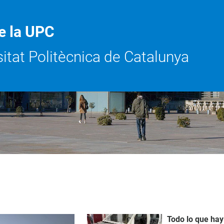
e la UPC
sitat Politècnica de Catalunya
Todo
lo
que
hay