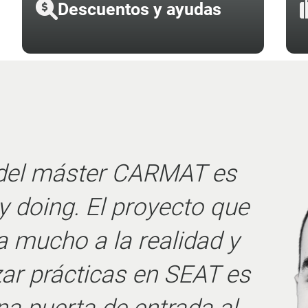
Descuentos y ayudas
res del máster CARMAT
 del sector y puedes
 mano sobre la base de
trabajo de su día a día"