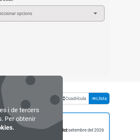
eccionar opcions
Vista:
Cuadrícula
Llista
es i de tercers
s. Per obtenir
okies.
Data d'inici:
setembre del 2026