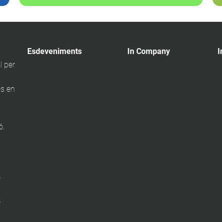
Esdeveniments
In Company
I
l per
s en
ó.
e
e