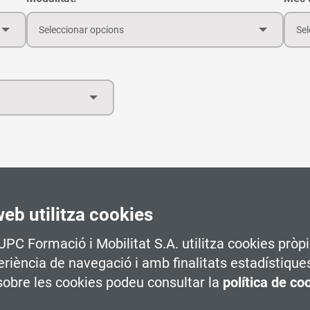
Seleccionar opcions
Sel
web utilitza cookies
 UPC Formació i Mobilitat S.A. utilitza cookies pròpi
periència de navegació i amb finalitats estadístique
obre les cookies podeu consultar la
política de co
rtorell
ant la reparaciï¿½ d'elements amovibles i...