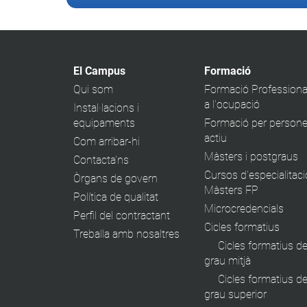
El Campus
Formació
Qui som
Formació Professiona
a l'ocupació
Instal·lacions i
equipaments
Formació per persone
actiu
Com arribar-hi
Màsters i postgraus
Contacta'ns
Cursos d'especialitaci
Òrgans de govern
Màsters FP
Política de qualitat
Microcredencials
Perfil del contractant
Cicles formatius
Treballa amb nosaltres
Cicles formatius d
grau mitjà
Cicles formatius d
grau superior