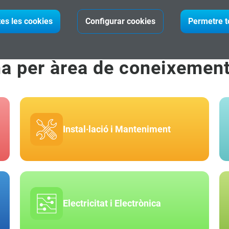
tes les cookies
Configurar cookies
Permetre t
ma per àrea de coneixemen
Instal·lació i Manteniment
Electricitat i Electrònica