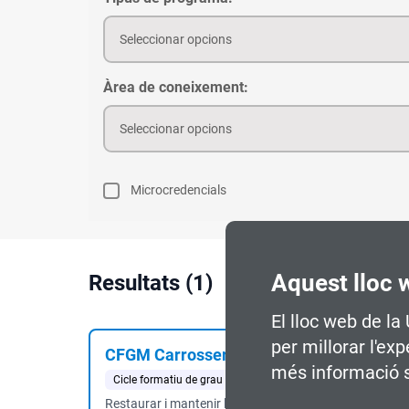
Seleccionar opcions
Àrea de coneixement:
Seleccionar opcions
Microcredencials
Aquest lloc 
Resultats (1)
El lloc web de la
per millorar l'ex
CFGM Carrosseria 2026-27
més informació s
Cicle formatiu de grau mitjà
23 mesos
Presencial
Ma
Restaurar i mantenir l'estï¿½tica del vehicle mitjanï¿½