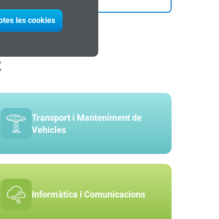
otes les cookies
t
Transport i Manteniment de
Vehicles
Informàtica i Comunicacions