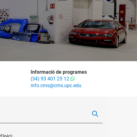
Informació de programes
(34) 93 401 25 12
info.cms@cms.upc.edu
'inici: